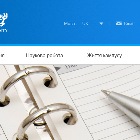
Мова :
UK
|
Email
ня
Наукова робота
Життя кампусу