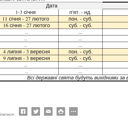
Дата
1-3
січня
п'
ят. -
нд
.
11 січня - 27 лютого
пон. - суб.
16 січня - 27 лютого
суб. - суб.
..
...
..
...
..
...
4 липня - 3 вересня
пон. - суб.
9 липня - 3 вересня
суб. - суб.
..
...
..
...
Всі державні свята будуть вихідними за
ілитися: