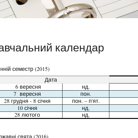
авчальний календар
нній семестр (2015)
Дата
6 вересня
нд.
7 вересня
пон.
28 грудня - 8 січня
п
он. –
п'
ят.
10 січня
нд
.
28 лютого
нд
.
ржавні свята (2016)