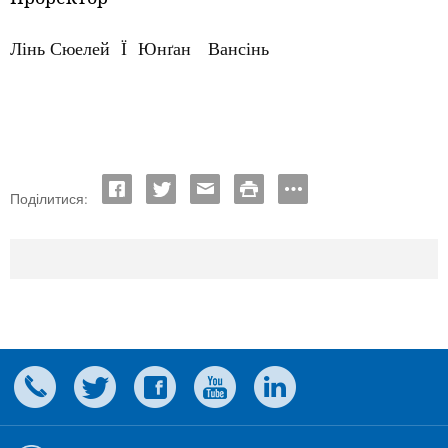
Лінь Сюелей Ї Ю
нґан Вансінь
Поділитися: