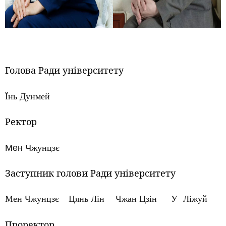
Голова Ради університету
Їнь Дунмей
Ректор
Мен Ч
жунцзє
Заступник голови Ради університету
Мен Ч
жунцзє
Цянь Лін Чжан Цзін У Ліжуй
Проректор