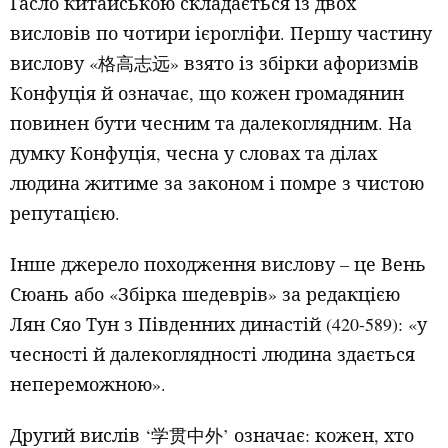
Гасло китайською складається із двох
висловів по чотири ієрогліфи. Першу частину
вислову «
» взято із збірки афоризмів
格高志远
Конфуція й означає, що кожен громадянин
повинен бути чесним та далекоглядним. На
думку Конфуція, чесна у словах та ділах
людина житиме за законом і помре з чистою
репутацією.
Інше джерело походження вислову – це Вень
Сюань або «Збірка шедеврів» за редакцією
Лян Сяо Тун з Південних династій
(420-589):
«у
чесності й далекоглядності людина здається
непереможною».
Другий вислів ‘
’ означає: кожен, хто
学贯中外