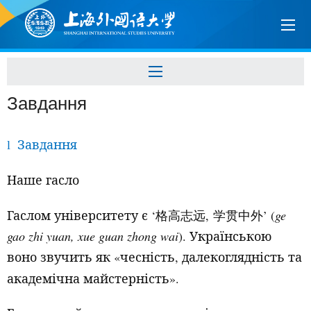
Завдання
Завдання
l
Наше гасло
Гаслом університету є ‘
,
’ (
ge
格高志远
学贯中外
gao
zhi
yuan
,
xue
guan
zhong
wai
). Українською
воно звучить як «чесність, далекоглядність та
академічна майстерність».